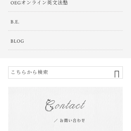
OEGオンライン英文法塾
B.E.
BLOG