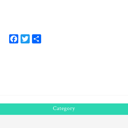
Fa
T
共
ce
wi
有
bo
tt
ok
er
Category